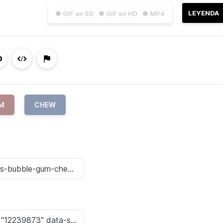
LEYENDA
● GIF en SD
● GIF en HD
● MP4
M
CHEW