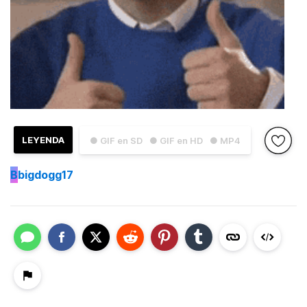
LEYENDA
● GIF en SD
● GIF en HD
● MP4
B
bigdogg17