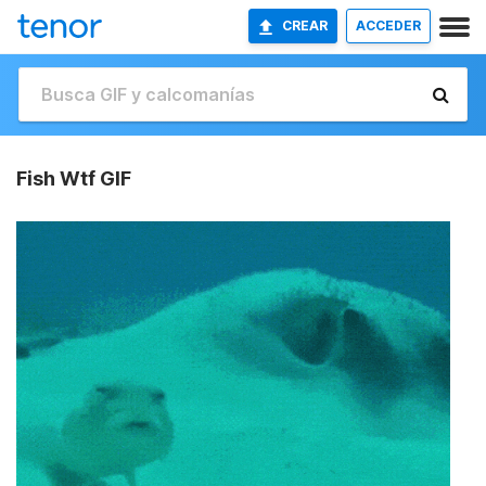
CREAR
ACCEDER
Fish Wtf GIF