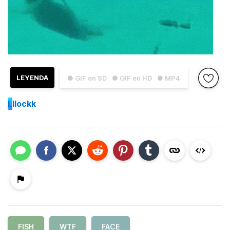
LEYENDA
● GIF en SD
● GIF en HD
● MP4
L
llockk
FISH
WTF
FACE