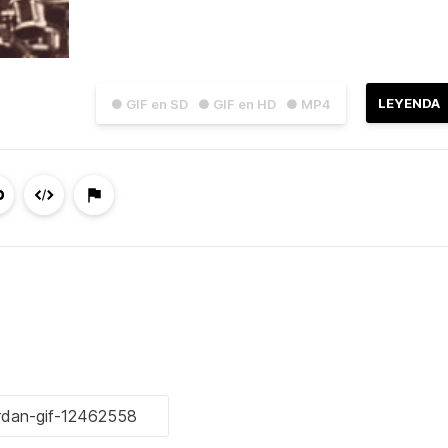
LEYENDA
● GIF en SD
● GIF en HD
● MP4