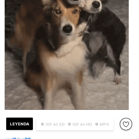
LEYENDA
● GIF en SD
● GIF en HD
● MP4