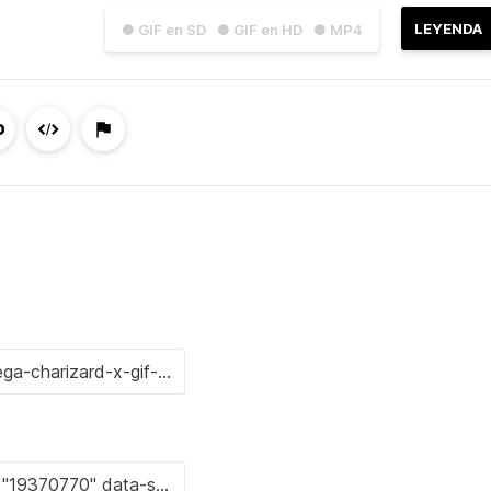
LEYENDA
● GIF en SD
● GIF en HD
● MP4