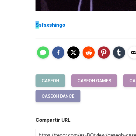
S
sfsxshingo
CASEOH
CASEOH GAMES
CA
CASEOH DANCE
Compartir URL