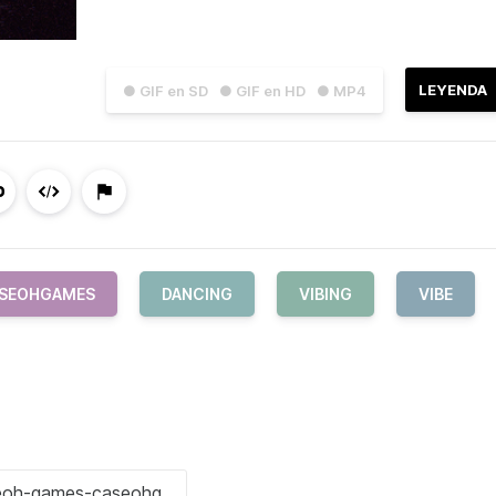
LEYENDA
● GIF en SD
● GIF en HD
● MP4
SEOHGAMES
DANCING
VIBING
VIBE