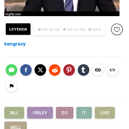
LEYENDA
● GIF en SD
● GIF en HD
● MP4
kengravy
BILL
ORILEY
DO
IT
LIVE
WELL