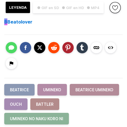
LEYENDA
● GIF en SD
● GIF en HD
● MP4
B
Beatolover
BEATRICE
UMINEKO
BEATRICE UMINEKO
OUCH
BATTLER
UMINEKO NO NAKU KORO NI