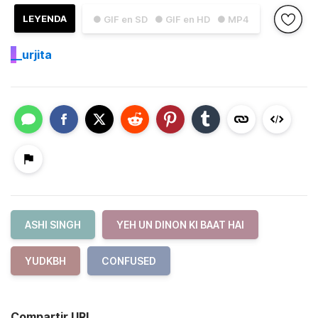
LEYENDA
● GIF en SD
● GIF en HD
● MP4
_
_urjita
ASHI SINGH
YEH UN DINON KI BAAT HAI
YUDKBH
CONFUSED
Compartir URL