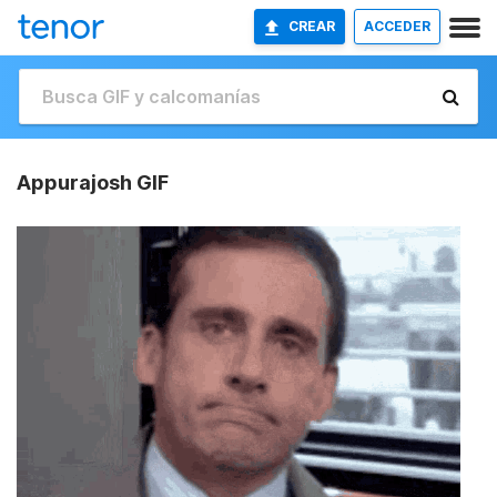
CREAR
ACCEDER
Appurajosh GIF