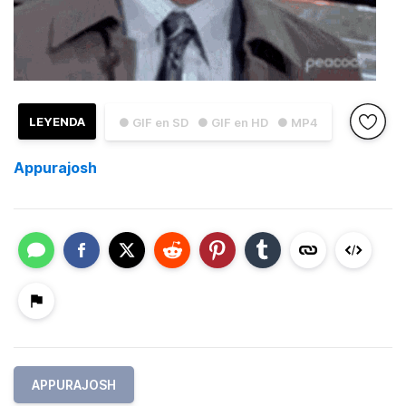
LEYENDA
● GIF en SD
● GIF en HD
● MP4
Appurajosh
APPURAJOSH