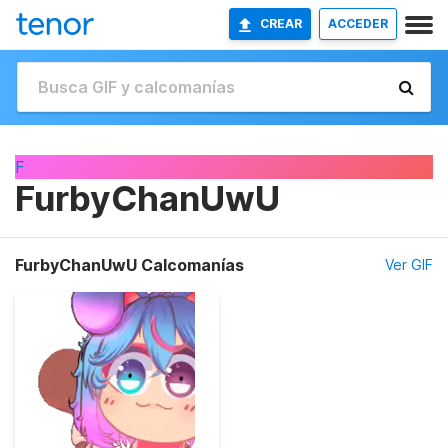
CREAR
ACCEDER
F
FurbyChanUwU
FurbyChanUwU Calcomanías
Ver GIF