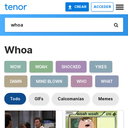
CREAR
ACCEDER
Whoa
WOW
WOAH
SHOCKED
YIKES
DAMN
MIND BLOWN
WHO
WHAT
Todo
GIFs
Calcomanías
Memes