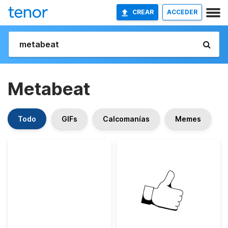
CREAR
ACCEDER
Metabeat
Todo
GIFs
Calcomanías
Memes