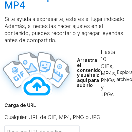
MP4
Si te ayuda a expresarte, este es el lugar indicado.
Además, si necesitas hacer ajustes en el
contenido, puedes recortarlo y agregar leyendas
antes de compartirlo.
Hasta
10
Arrastra
el
GIFs,
contenido
Explor
MP4s,
y suéltalo
archiv
aquí para
PNGs
subirlo
y
JPGs
Carga de URL
Cualquier URL de GIF, MP4, PNG o JPG