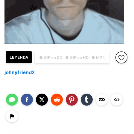
LEYENDA
● GIF en SD
● GIF en HD
● MP4
johnyfriend2