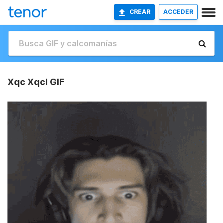
CREAR
ACCEDER
Xqc Xqcl GIF