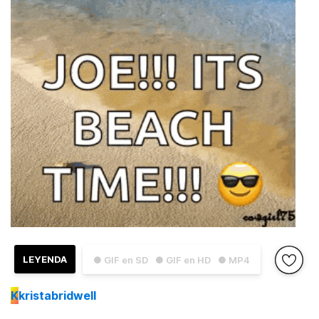
LEYENDA
● GIF en SD
● GIF en HD
● MP4
K
kristabridwell