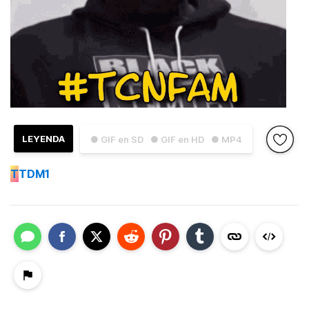
LEYENDA
● GIF en SD
● GIF en HD
● MP4
T
TDM1