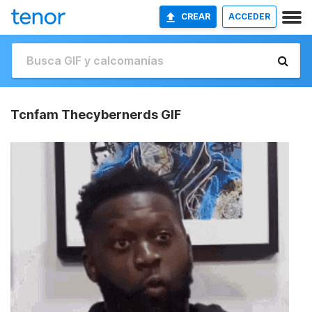
CREAR
ACCEDER
Tcnfam Thecybernerds GIF