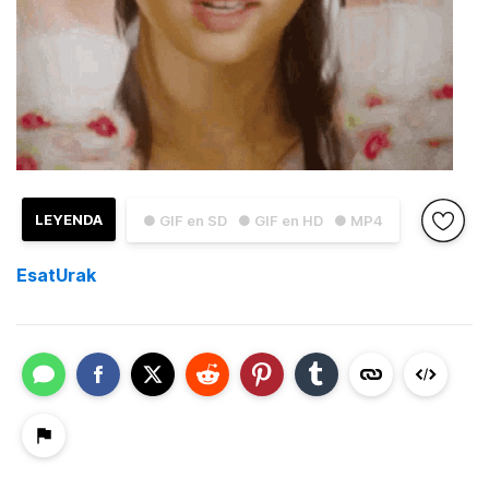
LEYENDA
● GIF en SD
● GIF en HD
● MP4
EsatUrak