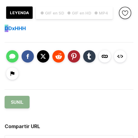
LEYENDA
● GIF en SD
● GIF en HD
● MP4
D
DxHHH
SUNIL
Compartir URL