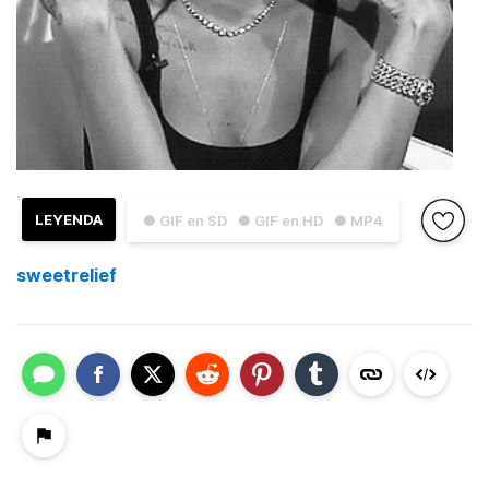
LEYENDA
● GIF en SD
● GIF en HD
● MP4
sweetrelief