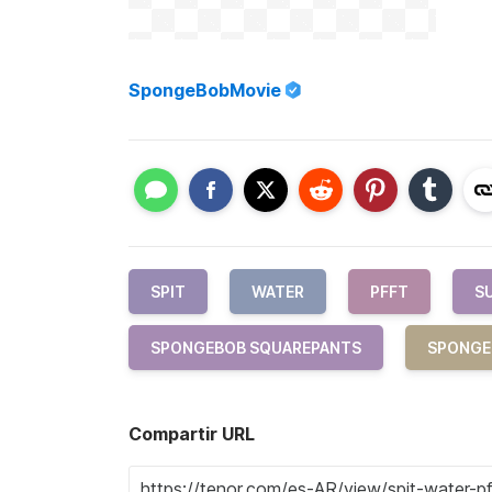
SpongeBobMovie
SPIT
WATER
PFFT
S
SPONGEBOB SQUAREPANTS
SPONGE
Compartir URL