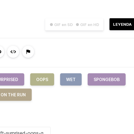
LEYENDA
● GIF en SD
● GIF en HD
URPRISED
OOPS
WET
SPONGEBOB
 ON THE RUN