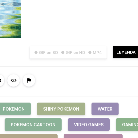
LEYENDA
● GIF en SD
● GIF en HD
● MP4
POKEMON
SHINY POKEMON
WATER
POKEMON CARTOON
VIDEO GAMES
GAMIN