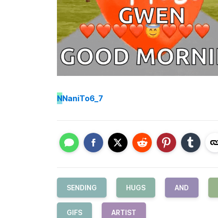
N
NaniTo6_7
SENDING
HUGS
AND
GIFS
ARTIST