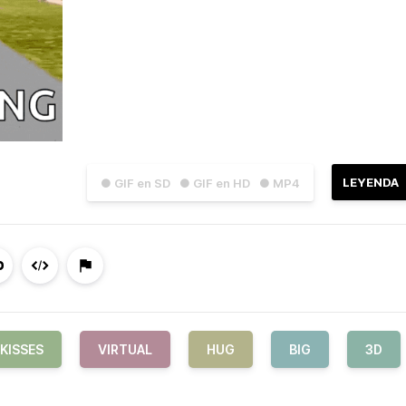
LEYENDA
● GIF en SD
● GIF en HD
● MP4
KISSES
VIRTUAL
HUG
BIG
3D