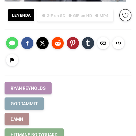
LEYENDA
● GIF en SD
● GIF en HD
● MP4
RYAN REYNOLDS
GODDAMMIT
DAMN
HITMANS BODYGUARD