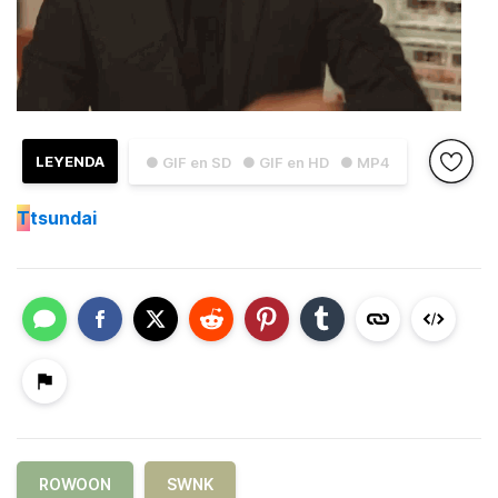
LEYENDA
● GIF en SD
● GIF en HD
● MP4
T
tsundai
ROWOON
SWNK