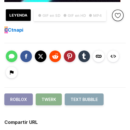
LEYENDA
● GIF en SD
● GIF en HD
● MP4
C
Ctnapi
ROBLOX
TWERK
TEXT BUBBLE
Compartir URL