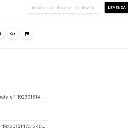
LEYENDA
● GIF en SD
● GIF en HD
● MP4