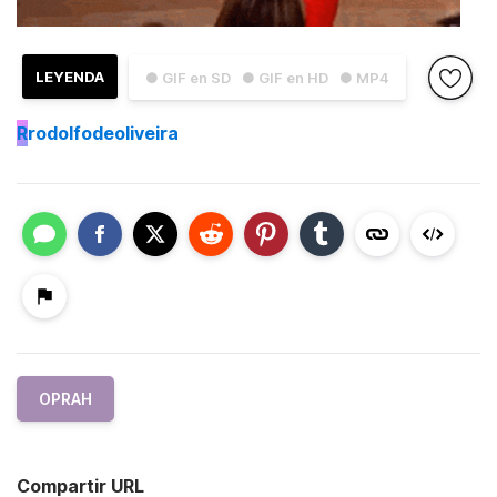
LEYENDA
● GIF en SD
● GIF en HD
● MP4
R
rodolfodeoliveira
OPRAH
Compartir URL