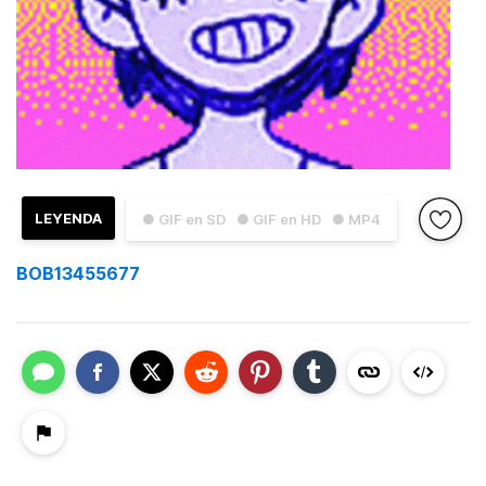
LEYENDA
● GIF en SD
● GIF en HD
● MP4
BOB13455677