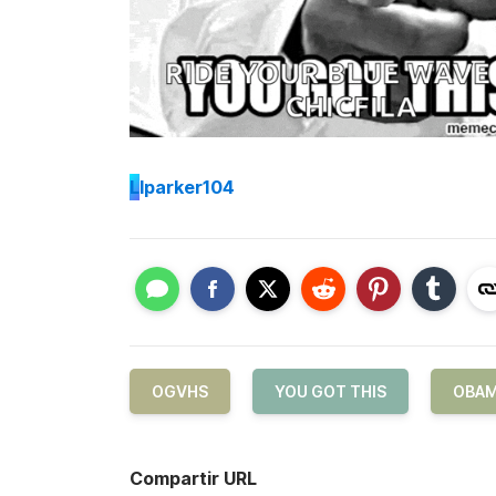
L
lparker104
OGVHS
YOU GOT THIS
OBA
Compartir URL