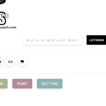
LEYENDA
● GIF en SD
● GIF en HD
● MP4
MA
POINT
GOT THIS