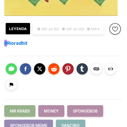
LEYENDA
● GIF en SD
● GIF en HD
● MP4
R
Rioradhit
MR KRABS
MONEY
SPONGEBOB
SPONGEBOB MEME
DANCING