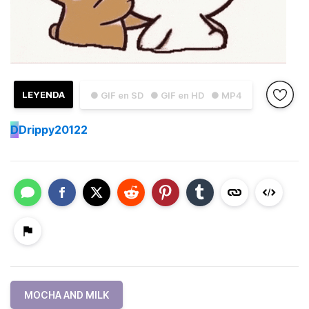
LEYENDA
● GIF en SD
● GIF en HD
● MP4
D
Drippy20122
MOCHA AND MILK