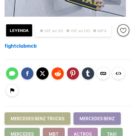
LEYENDA
● GIF en SD
● GIF en HD
● MP4
fightclubmcb
MERCEDES BENZ TRUCKS
MERCEDES BENZ
MERCEDES
MBT
ACTROS
TAXI