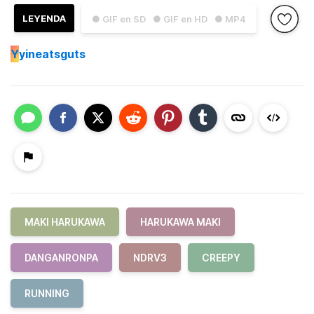
LEYENDA
● GIF en SD
● GIF en HD
● MP4
Y
yineatsguts
MAKI HARUKAWA
HARUKAWA MAKI
DANGANRONPA
NDRV3
CREEPY
RUNNING