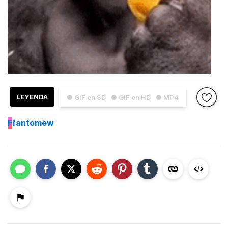
LEYENDA
● GIF en SD
● GIF en HD
● MP4
F
fantomew