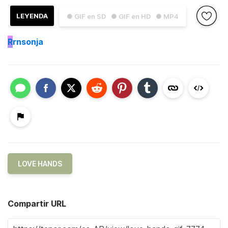
LEYENDA
● GIF en SD
● GIF en HD
● MP4
R
rnsonja
LOVE HANDS
Compartir URL