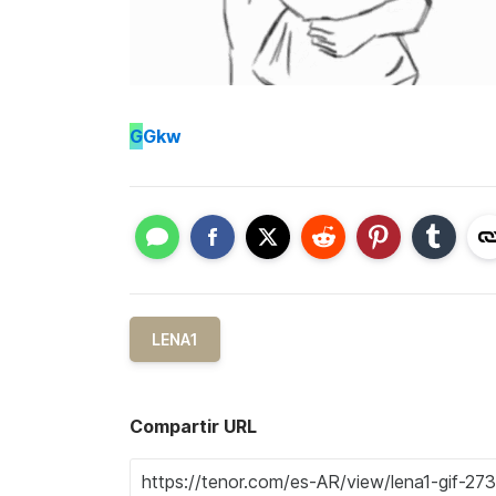
G
Gkw
LENA1
Compartir URL