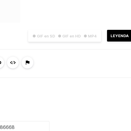
LEYENDA
● GIF en SD
● GIF en HD
● MP4