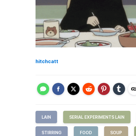
hitchcatt
LAIN
SERIAL EXPERIMENTS LAIN
STIRRING
FOOD
SOUP