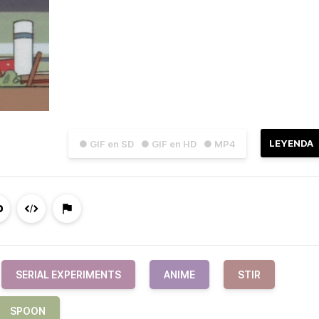
LEYENDA
● GIF en SD
● GIF en HD
● MP4
SERIAL EXPERIMENTS
ANIME
STIR
SPOON