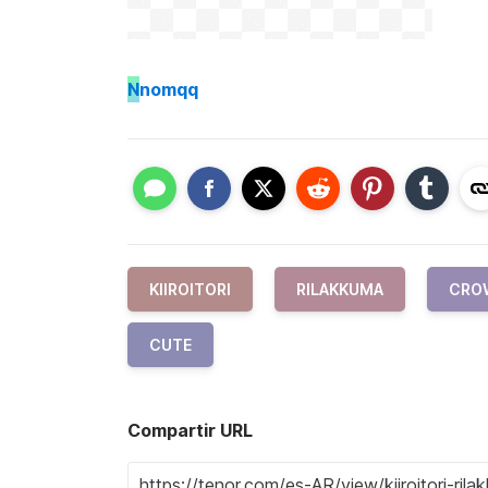
N
nomqq
KIIROITORI
RILAKKUMA
CRO
CUTE
Compartir URL