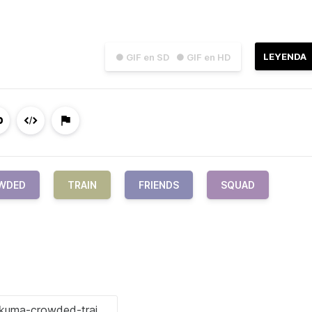
LEYENDA
● GIF en SD
● GIF en HD
WDED
TRAIN
FRIENDS
SQUAD