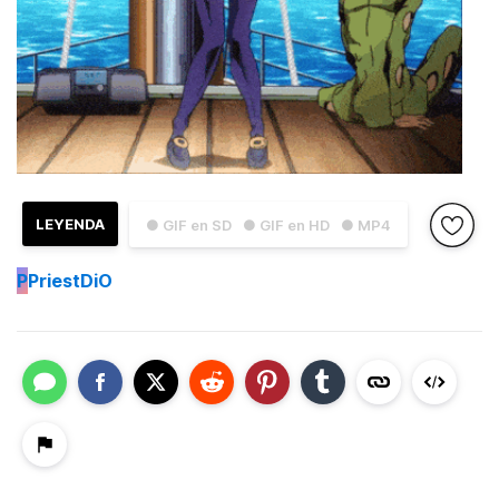
LEYENDA
● GIF en SD
● GIF en HD
● MP4
P
PriestDiO