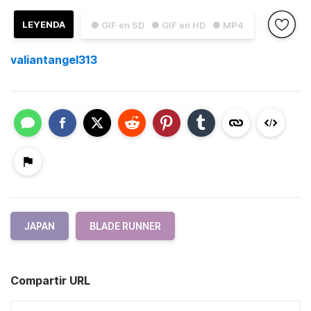
LEYENDA
● GIF en SD
● GIF en HD
● MP4
valiantangel313
JAPAN
BLADE RUNNER
Compartir URL