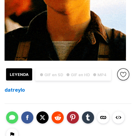
LEYENDA
● GIF en SD
● GIF en HD
● MP4
datreylo