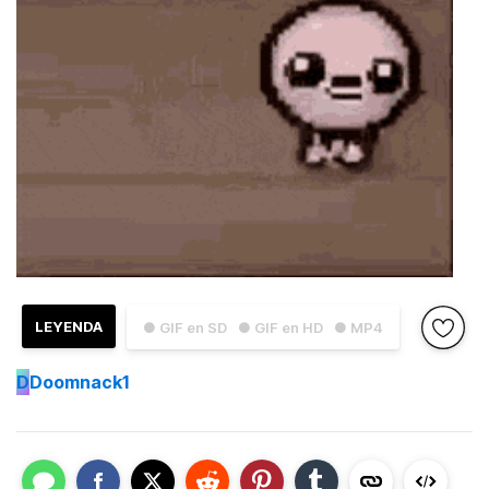
LEYENDA
● GIF en SD
● GIF en HD
● MP4
D
Doomnack1