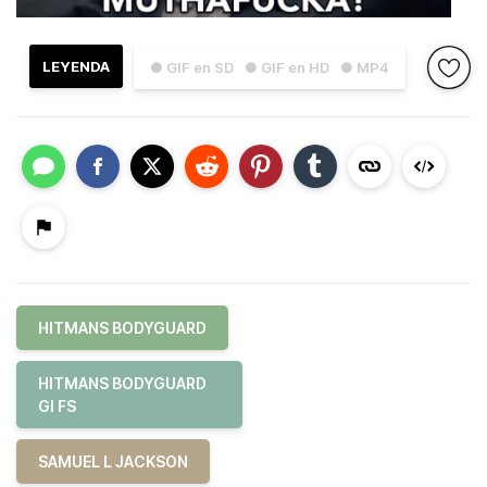
LEYENDA
● GIF en SD
● GIF en HD
● MP4
HITMANS BODYGUARD
HITMANS BODYGUARD
GI FS
SAMUEL L JACKSON