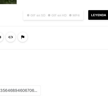
LEYENDA
● GIF en SD
● GIF en HD
● MP4