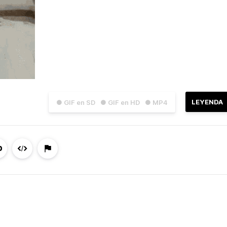
LEYENDA
● GIF en SD
● GIF en HD
● MP4