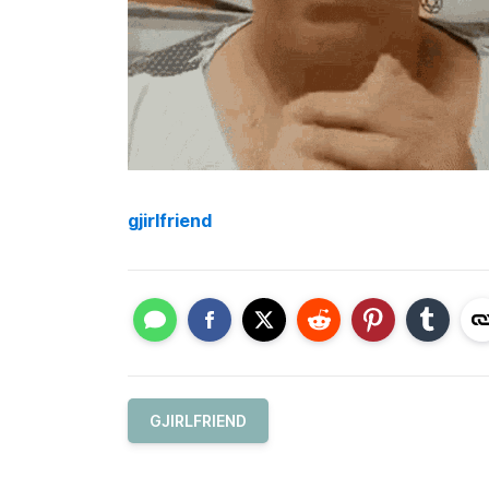
gjirlfriend
GJIRLFRIEND