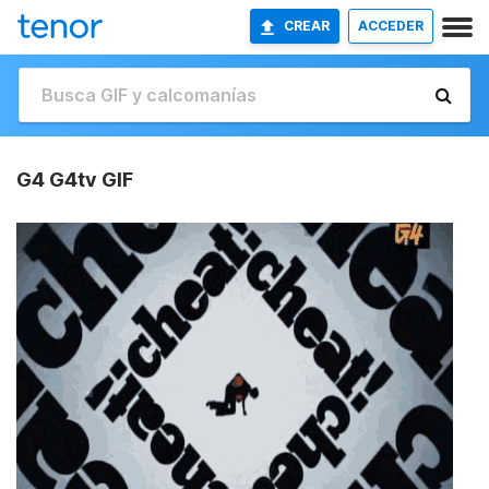
CREAR
ACCEDER
G4 G4tv GIF