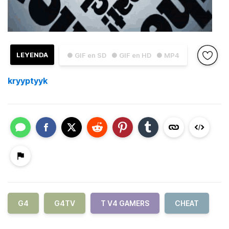
LEYENDA
● GIF en SD
● GIF en HD
● MP4
kryyptyyk
G4
G4TV
T V4 GAMERS
CHEAT