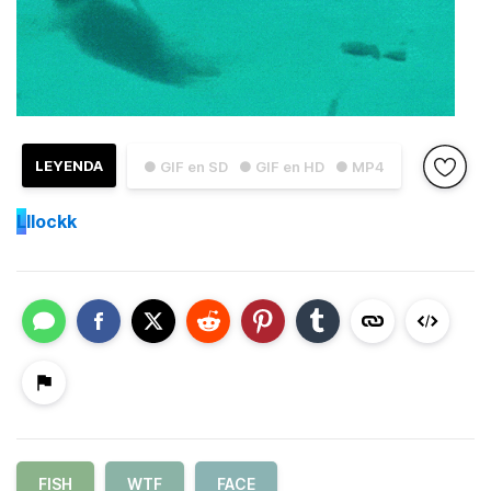
LEYENDA
● GIF en SD
● GIF en HD
● MP4
L
llockk
FISH
WTF
FACE