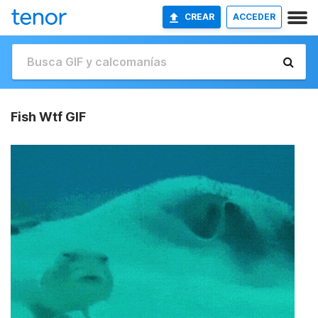
CREAR
ACCEDER
Fish Wtf GIF