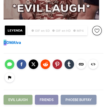
LEYENDA
● GIF en SD
● GIF en HD
● MP4
D
DMAlva
EVIL LAUGH
FRIENDS
PHOEBE BUFFAY